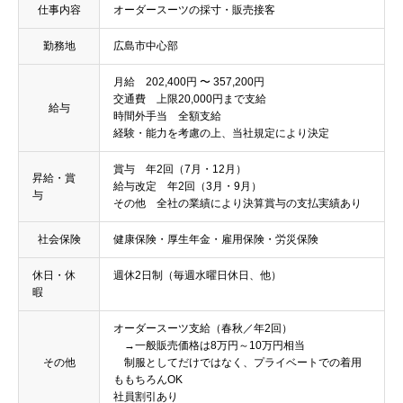
仕事内容
オーダースーツの採寸・販売接客
勤務地
広島市中心部
月給 202,400円 〜 357,200円
交通費 上限20,000円まで支給
給与
時間外手当 全額支給
経験・能力を考慮の上、当社規定により決定
賞与 年2回（7月・12月）
昇給・賞
給与改定 年2回（3月・9月）
与
その他 全社の業績により決算賞与の支払実績あり
社会保険
健康保険・厚生年金・雇用保険・労災保険
休日・休
週休2日制（毎週水曜日休日、他）
暇
オーダースーツ支給（春秋／年2回）
→一般販売価格は8万円～10万円相当
その他
制服としてだけではなく、プライベートでの着用
ももちろんOK
社員割引あり